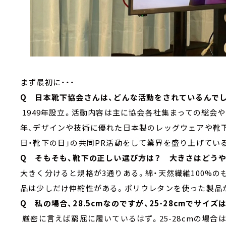
まず最初に・・・
Q 日本靴下協会さんは、どんな活動をされているんで
1949年設立。活動内容は主に協会各社集まっての総会
年、デザインや技術に優れた日本製のレッグウェアや靴下を
日・靴下の日」の共同PR活動をして業界を盛り上げてい
Q そもそも、靴下の正しい選び方は？ 大きさはどう
大きく分けると規格が3通りある。綿・天然繊維100%
品は少しだけ伸縮性がある。ポリウレタンを使った製品
Q 私の場合、28.5cmなのですが、25-28cmでサイ
厳密に言えば窮屈に履いているはず。25-28cmの場合は