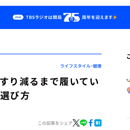
クス
イベント・グッ
ズ
st
YouTube
せ
会社情報
ライフスタイル・健康
？すり減るまで履いてい
の選び方
この記事をシェア