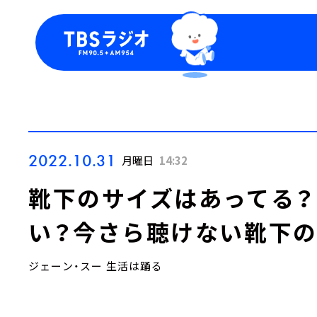
今日の番組表
トピッ
週間番組表
TBS
Podca
お知ら
2022.10.31
月曜日
14:32
靴下のサイズはあってる
い？今さら聴けない靴下
ジェーン・スー 生活は踊る