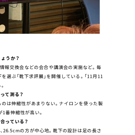
しょうか？
や情報交換会などの会合や講演会の実施など。毎
選ぶ「靴下求評展」を開催している。「11月11
る。
やって測る？
のものは伸縮性があまりない。ナイロンを使った製
が1番伸縮性が高い。
ズは合っている？
、26.5cmの方が中心地。靴下の設計は足の長さ