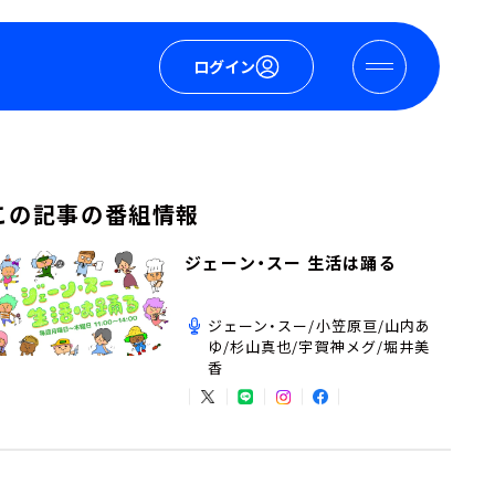
ログイン
この記事の番組情報
ジェーン・スー 生活は踊る
ジェーン・スー/小笠原亘/山内あ
ゆ/杉山真也/宇賀神メグ/堀井美
香