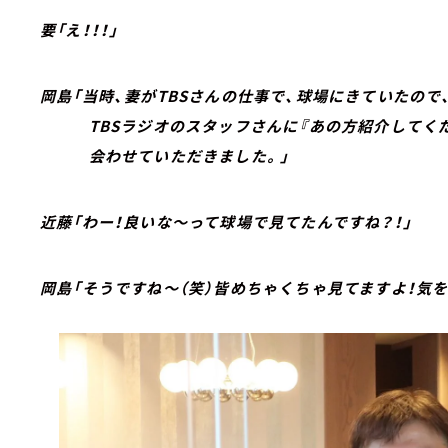
要「え！！！」
岡島「当時、妻がTBSさんの仕事で、球場にきていたので
TBSラジオのスタッフさんに『あの方紹介してくだ
会わせていただきました。」
近藤「わー！良いな～って球場で見てたんですね？！」
岡島「そうですね～（笑）皆めちゃくちゃ見てますよ！気を