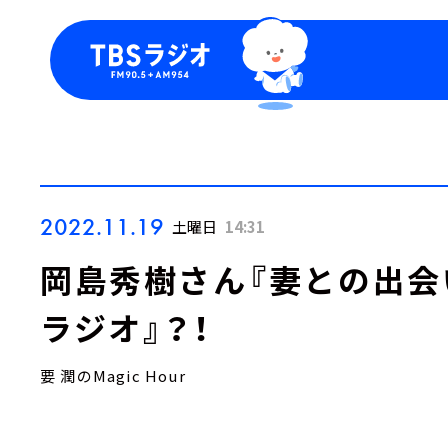
今日の番組表
トピッ
週間番組表
TBS
Podca
お知ら
2022.11.19
土曜日
14:31
岡島秀樹さん『妻との出会
ラジオ』？！
要 潤のMagic Hour