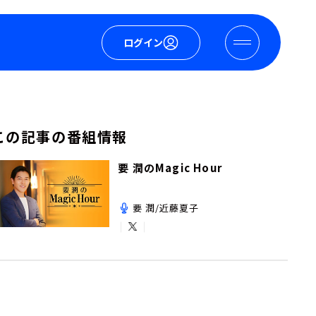
ログイン
この記事の番組情報
要 潤のMagic Hour
要 潤/近藤夏子