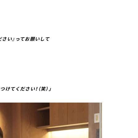
、
さい』ってお願いして
つけてください！（笑）」