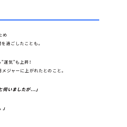
』
ため
間を過ごしたことも。
”運気”も上昇！
月メジャーに上がれたとのこと。
伺いましたが...」
。」
、