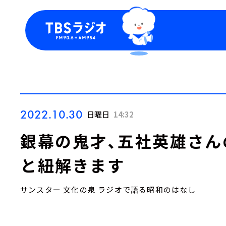
今日の番組表
トピッ
週間番組表
TBS
Podca
お知ら
2022.10.30
日曜日
14:32
銀幕の鬼才、五社英雄さん
と紐解きます
サンスター 文化の泉 ラジオで語る昭和のはなし