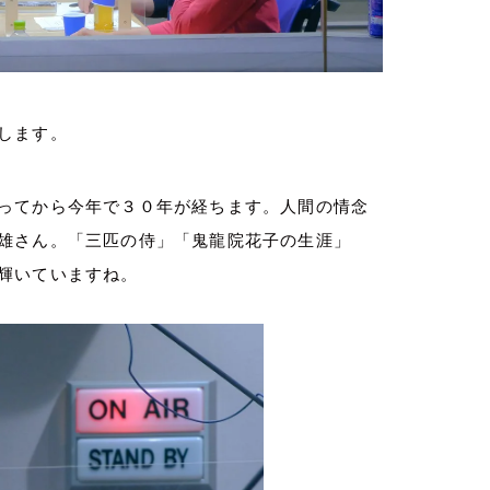
します。
ってから今年で３０年が経ちます。人間の情念
雄さん。「三匹の侍」「鬼龍院花子の生涯」
輝いていますね。