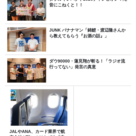
音にこねくと！！
JUNK バナナマン「錦鯉・渡辺隆さんか
ら教えてもらう『お酒の話』」
ダウ90000・蓮見翔が斬る！「ラジオ流
行ってない」発言の真意
JALやANA、カード業界で航