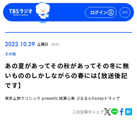
ログイン
マイページ
2022.10.29
土曜日
14:32
新規会員登録
ログイン
その他
あの夏があってその秋があってその冬に無
いもののしかしながらの春には【放送後記
です】
東京上野クリニック presents 成瀬心美 ぷるるんhoneyトラップ
今日の番組表
この記事をシェア
週間番組表
トピックス
TBS Podcast