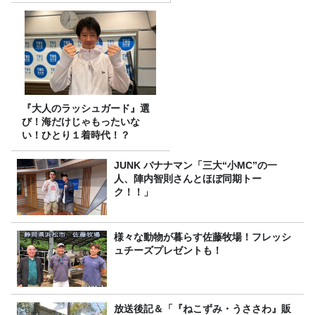
『大人のラッシュガード』選
び！海だけじゃもったいな
い！ひとり１着時代！？
JUNK バナナマン「三大“小MC”の一
人、陣内智則さんとほぼ同期トー
ク！！」
様々な動物が暮らす佐藤牧場！フレッシ
ュチーズプレゼントも！
放送後記＆「『ねこずみ・うささわ』販