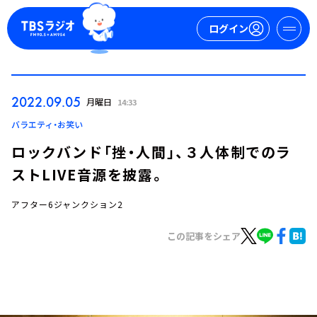
ログイン
マイページ
2022.09.05
月曜日
14:33
新規会員登録
ログイン
バラエティ・お笑い
ロックバンド「挫・人間」、３人体制でのラ
ストLIVE音源を披露。
アフター6ジャンクション2
この記事をシェア
今日の番組表
週間番組表
トピックス
TBS Podcast