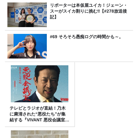
リポーターは本仮屋ユイカ！ジェーン・
スーがスイカ割りに挑む‼【#278放送後
記】
#69 そろそろ愚痴ログの時間かも～。
テレビとラジオが直結！乃木
に粛清された“悪役たち”が集
結する『VIVANT 悪役会議室』
7/26(日)23時スタート！