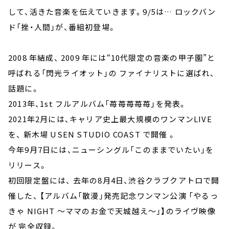
して、活きた音楽を伝えていきます。9/5は… ロックバン
ド「挫・人間」が、番組初登場。
2008 年結成、 2009 年には“10代限定の音楽の甲子園”と
呼ばれる「閃光ライオット」の ファイナリストに選ばれ、
話題に。
2013年、1st フルアルバム「苺苺苺苺苺」を発表。
2021年2月には、キャリア史上最大規模のワンマンLIVE
を、 新木場 USEN STUDIO COAST で開催 。
今年9月7日には、ニューシングル「このままでいたい」を
リリース。
初回限定盤には、 去年の8月4日、渋谷クラブクアトロで開
催した、 【アルバム「散漫」発売記念ワンマン公演 「やるっ
きゃ NIGHT ～ママのお金で天城越え～」】のライヴ映像
が 完全収録。