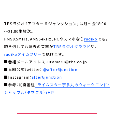
TBSラジオ『アフター６ジャンクション』は月～金18:00
～21:00生放送。
FM90.5MHz、AM954kHz、PCやスマホなら
radiko
でも。
聴き逃しても過去の音声が
TBSラジオクラウド
や、
radikoタイムフリー
で聴けます。
■番組メールアドレス：utamaru@tbs.co.jp
■番組公式twitter：
@after6junction
■Instagram：
after6junction
■参考：前身番組
「ライムスター宇多丸のウィークエンド・
シャッフル（タマフル）」HP