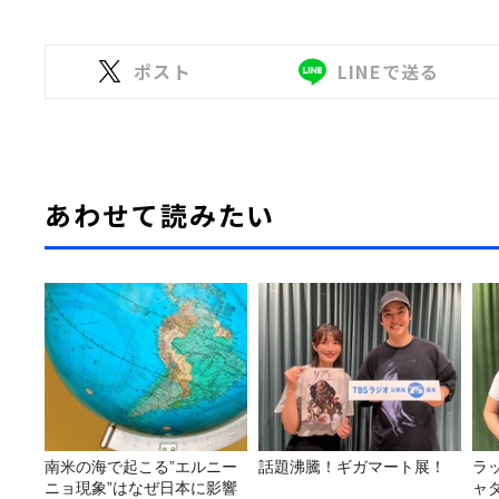
ポスト
LINEで送る
あわせて読みたい
南米の海で起こる”エルニー
話題沸騰！ギガマート展！
ラ
ニョ現象”はなぜ日本に影響
ャ