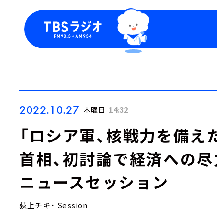
今日の番組表
トピッ
週間番組表
TBS
Podca
お知ら
2022.10.27
木曜日
14:32
「ロシア軍、核戦力を備え
首相、初討論で経済への尽
ニュースセッション
荻上チキ・ Session