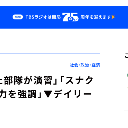
クス
イベント・グッ
ズ
st
YouTube
せ
会社情報
社会・政治・経済
た部隊が演習」「スナク
力を強調」▼デイリー