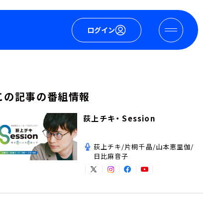
ログイン
この記事の番組情報
荻上チキ・ Session
荻上チキ/片桐千晶/山本恵里伽/
日比麻音子