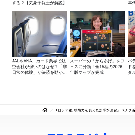
する？【気象予報士が解説】
年
ー
JALやANA、カード業界で航
スーパーの「からあげ」をフ
パ
空会社が強いのはなぜ？「非
ェスに分類！全15種の2026
ド
日常の体験」が決済を動かす
年版マップが完成
タ
理由
「ロシア軍、核戦力を備えた部隊が演習」「スナク