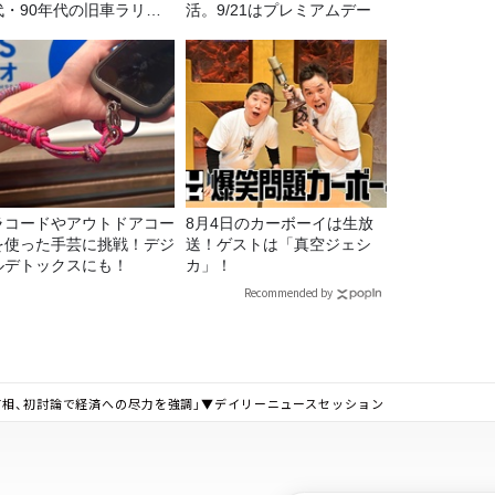
代・90年代の旧車ラリ
活。9/21はプレミアムデー
！
ラコードやアウトドアコー
8月4日のカーボーイは生放
を使った手芸に挑戦！デジ
送！ゲストは「真空ジェシ
ルデトックスにも！
カ」！
Recommended by
首相、初討論で経済への尽力を強調」▼デイリーニュースセッション