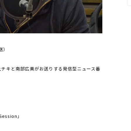
送）
家・荻上チキと南部広美がお送りする発信型ニュース番
ession」