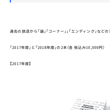
過去の放送から「論」「コーナー」」「エンディング」など
「
2017
年度」と「
2018
年度」の
2
本（各
税込み
10
,
000
円）
【2017
年度】