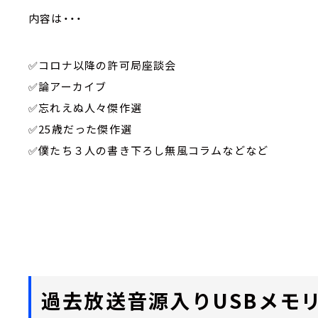
内容は・・・
✅
コロナ以降の許可局座談会
✅
論アーカイブ
✅
忘れえぬ人々傑作選
✅
25
歳だった傑作選
✅
僕たち３人の書き下ろし無風コラムなどなど
過去放送音源入り
USB
メモ