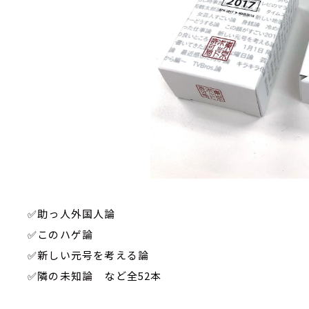
✅
助っ人外国人論
✅
このハゲ論
✅
新しい元号を考える論
✅
隣の未知論 など全52本