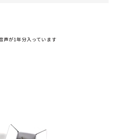
の音声が
1
年分入っています