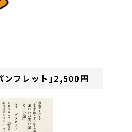
式パンフレット」
2
,
500
円