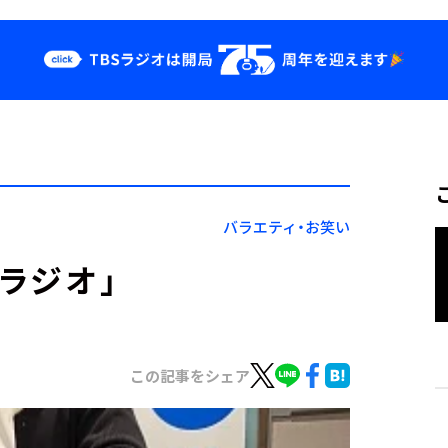
クス
イベント・グッ
ズ
st
YouTube
せ
会社情報
バラエティ・お笑い
るラジオ」
この記事をシェア