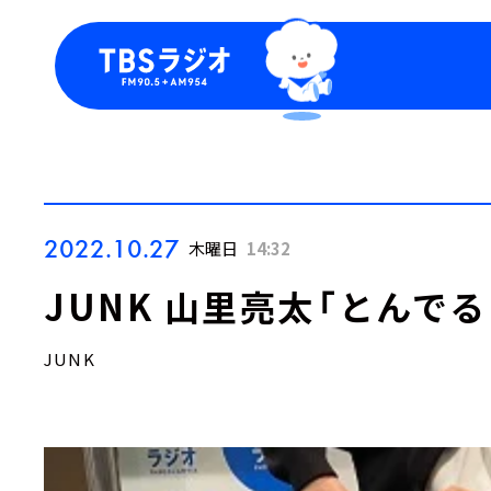
今日の番組表
トピッ
週間番組表
TBS
Podca
お知ら
2022.10.27
木曜日
14:32
JUNK 山里亮太「とんで
JUNK