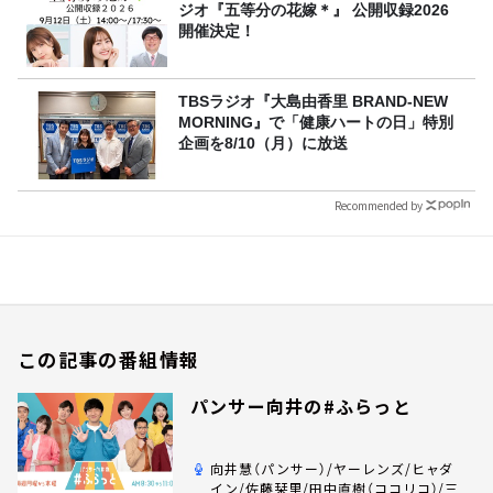
ジオ『五等分の花嫁＊』 公開収録2026
開催決定！
TBSラジオ『大島由香里 BRAND-NEW
MORNING』で「健康ハートの日」特別
企画を8/10（月）に放送
Recommended by
この記事の番組情報
パンサー向井の#ふらっと
向井慧（パンサー）/ヤーレンズ/ヒャダ
イン/佐藤栞里/田中直樹（ココリコ）/三