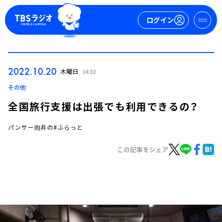
ログイン
マイページ
2022.10.20
木曜日
14:32
新規会員登録
ログイン
その他
全国旅行支援は出張でも利用できるの？
パンサー向井の#ふらっと
この記事をシェア
今日の番組表
週間番組表
トピックス
TBS Podcast