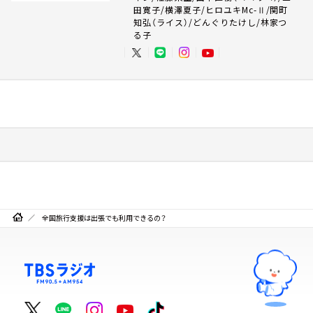
田寛子/横澤夏子/ヒロユキMc-Ⅱ/関町
知弘（ライス）/どんぐりたけし/林家つ
る子
全国旅行支援は出張でも利用できるの？