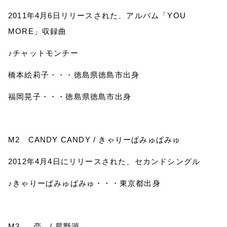
2011
年
4
月
6
日リリースされた、アルバム「
YOU
MORE
」収録曲
♪チャットモンチー
橋本絵莉子・・・徳島県徳島市出身
福岡晃子・・・徳島県徳島市出身
M2
CANDY CANDY /
きゃりーぱみゅぱみゅ
2012
年
4
月
4
日にリリースされた、セカンドシングル
♪きゃりーぱみゅぱみゅ・・・東京都出身
M3
恋
/
星野源