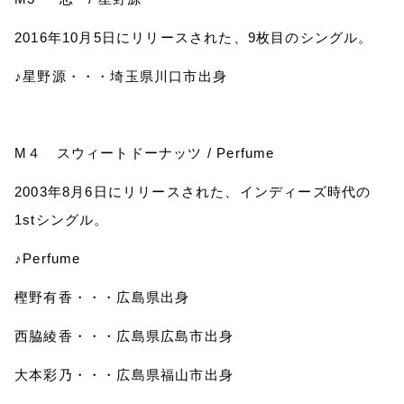
2016
年
10
月
5
日にリリースされた、
9
枚目のシングル。
♪星野源・・・埼玉県川口市出身
M
４ スウィートドーナッツ
/ Perfume
2003
年
8
月
6
日にリリースされた、インディーズ時代の
1st
シングル。
♪
Perfume
樫野有香・・・広島県出身
西脇綾香・・・広島県広島市出身
大本彩乃・・・広島県福山市出身