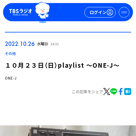
ログイン
マイページ
2022.10.26
水曜日
14:32
新規会員登録
ログイン
その他
１０月２３日（日）playlist ～ONE-J～
ONE-J
この記事をシェア
今日の番組表
週間番組表
トピックス
TBS Podcast