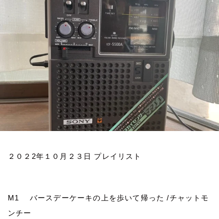
お知らせ
イベント・グッズ
YouTube
会社情報
２０２
2
年１０月２３日
プレイリスト
M1
バースデーケーキの上を歩いて帰った
/
チャットモ
ンチー