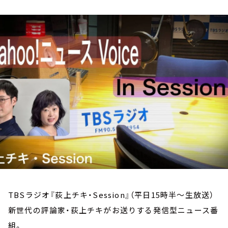
お知らせ
イベント・グッズ
YouTube
会社情報
TBSラジオ『荻上チキ・Session』（平日15時半～生放送）
新世代の評論家・荻上チキがお送りする発信型ニュース番
組。