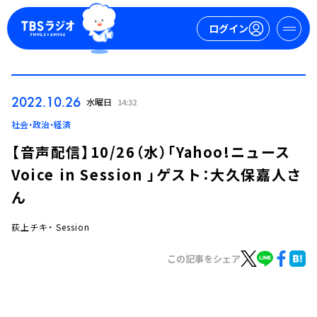
ログイン
マイページ
2022.10.26
水曜日
14:32
新規会員登録
ログイン
社会・政治・経済
【音声配信】10/26（水）「Yahoo!ニュース
Voice in Session 」ゲスト：大久保嘉人さ
ん
荻上チキ・ Session
今日の番組表
この記事をシェア
週間番組表
トピックス
TBS Podcast