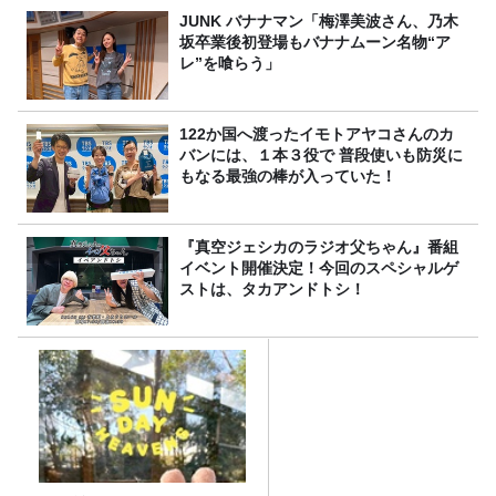
JUNK バナナマン「梅澤美波さん、乃木
坂卒業後初登場もバナナムーン名物“ア
レ”を喰らう」
122か国へ渡ったイモトアヤコさんのカ
バンには、１本３役で 普段使いも防災に
もなる最強の棒が入っていた！
『真空ジェシカのラジオ父ちゃん』番組
イベント開催決定！今回のスペシャルゲ
ストは、タカアンドトシ！