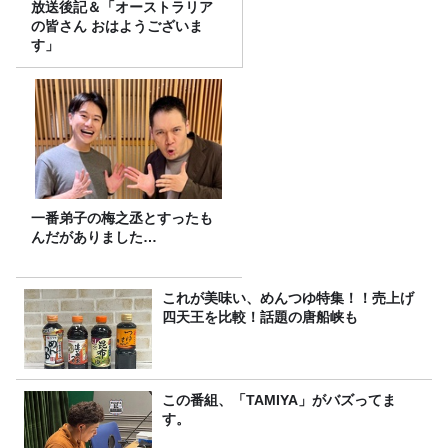
放送後記＆「オーストラリア
の皆さん おはようございま
す」
一番弟子の梅之丞とすったも
んだがありました…
これが美味い、めんつゆ特集！！売上げ
四天王を比較！話題の唐船峡も
この番組、「TAMIYA」がバズってま
す。