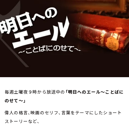
お知らせ
イベント・グッズ
YouTube
会社情報
毎週土曜夜９時から放送中の
「明日へのエール～ことばに
のせて～」
偉人の格言、映画のセリフ、言葉をテーマにしたショート
ストーリーなど、