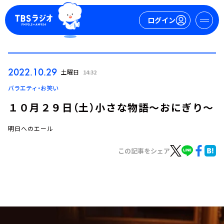
ログイン
マイページ
2022.10.29
土曜日
14:32
新規会員登録
ログイン
バラエティ・お笑い
１０月２９日（土）小さな物語～おにぎり～
明日へのエール
この記事をシェア
今日の番組表
週間番組表
トピックス
TBS Podcast