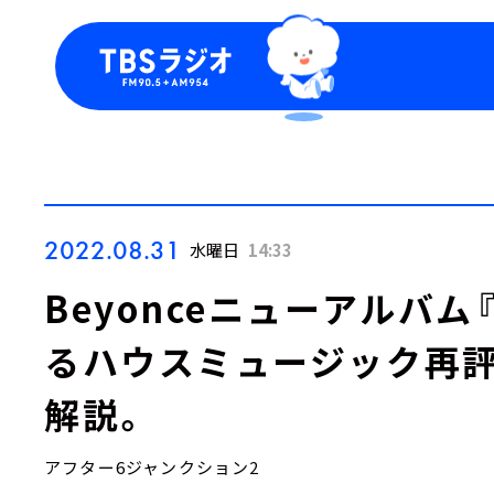
今日の番組表
トピッ
週間番組表
TBS
Podca
お知ら
2022.08.31
水曜日
14:33
Beyonceニューアルバム『R
るハウスミュージック再
解説。
アフター6ジャンクション2