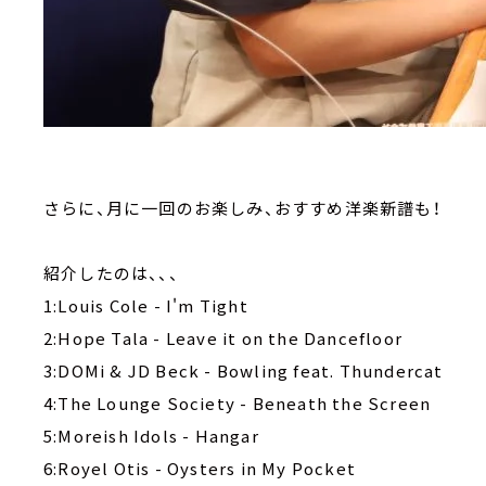
さらに、月に一回のお楽しみ、おすすめ洋楽新譜も！
紹介したのは、、、
1:Louis Cole - I'm Tight
2:Hope Tala - Leave it on the Dancefloor
3:DOMi & JD Beck - Bowling feat. Thundercat
4:The Lounge Society - Beneath the Screen
5:Moreish Idols - Hangar
6:Royel Otis - Oysters in My Pocket