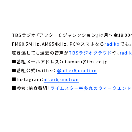
TBSラジオ『アフター６ジャンクション』は月～金18:00～
FM90.5MHz、AM954kHz、PCやスマホなら
radiko
でも
聴き逃しても過去の音声が
TBSラジオクラウド
や、
rad
■番組メールアドレス：utamaru@tbs.co.jp
■番組公式twitter：
@after6junction
■Instagram：
after6junction
■参考：前身番組
「ライムスター宇多丸のウィークエンド・