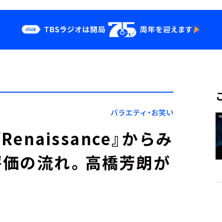
クス
イベント・グッ
ズ
st
YouTube
せ
会社情報
バラエティ・お笑い
enaissance』からみ
評価の流れ。高橋芳朗が