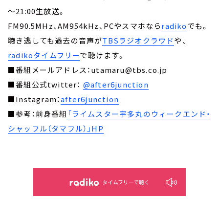
～21:00生放送。
FM90.5MHz、AM954kHz、PCやスマホなら
radiko
でも。
聴き逃しても過去の音声が
TBSラジオクラウド
や、
radikoタイムフリー
で聴けます。
■番組メールアドレス：utamaru@tbs.co.jp
■番組公式twitter：
@after6junction
■Instagram：
after6junction
■参考：前身番組
「ライムスター宇多丸のウィークエンド・
シャッフル（タマフル）」HP
タイムフリーで聴く