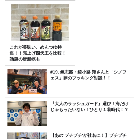
これが美味い、めんつゆ特
集！！売上げ四天王を比較！
話題の唐船峡も
#19. 氣志團・綾小路 翔さんと「シノフ
ェス」夢のブッキング対談！！
『大人のラッシュガード』選び！海だけ
じゃもったいない！ひとり１着時代！？
【あの‘プチプチ‘が社名に！】プチプチ