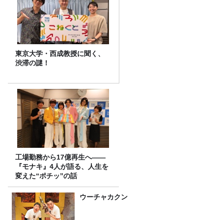
東京大学・西成教授に聞く、
渋滞の謎！
工場勤務から17億再生へ——
『モナキ』4人が語る、人生を
変えた“ポチッ”の話
ウーチャカクン