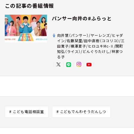
この記事の番組情報
パンサー向井の#ふらっと
向井慧（パンサー）/ヤーレンズ/ヒャダ
イン/佐藤栞里/田中直樹（ココリコ）/三
田寛子/横澤夏子/ヒロユキMc-Ⅱ/関町
知弘（ライス）/どんぐりたけし/林家つ
る子
# こども電話相談室
# こどもでんわそうだんしつ