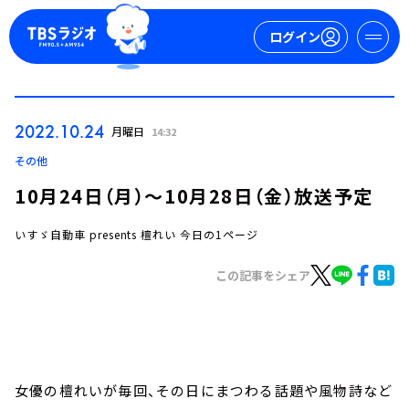
ログイン
マイページ
2022.10.24
月曜日
14:32
新規会員登録
ログイン
その他
10月24日（月）～10月28日（金）放送予定
いすゞ自動車 presents 檀れい 今日の1ページ
この記事をシェア
今日の番組表
週間番組表
トピックス
女優の檀れいが毎回、その日にまつわる話題や風物詩など
TBS Podcast