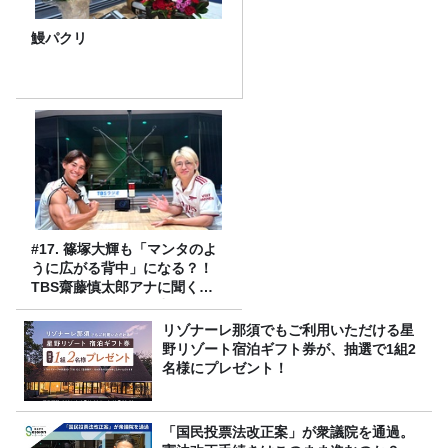
鰻パクリ
#17. 篠塚大輝も「マンタのよ
うに広がる背中」になる？！
TBS齋藤慎太郎アナに聞くメ
ンズフィジークの魅力！！
リゾナーレ那須でもご利用いただける星
野リゾート宿泊ギフト券が、抽選で1組2
名様にプレゼント！
「国民投票法改正案」が衆議院を通過。