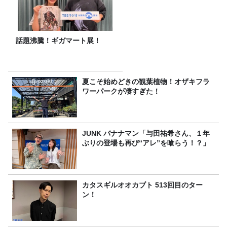
話題沸騰！ギガマート展！
夏こそ始めどきの観葉植物！オザキフラ
ワーパークが凄すぎた！
JUNK バナナマン「与田祐希さん、１年
ぶりの登場も再び“アレ”を喰らう！？」
カタスギルオオカブト 513回目のター
ン！