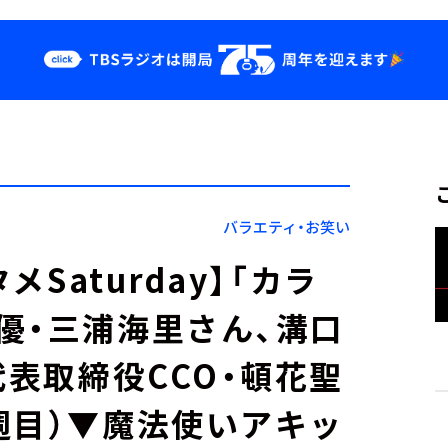
クス
イベント・グッ
ズ
st
YouTube
せ
会社情報
バラエティ・お笑い
メSaturday】「カラ
優・三浦海里さん、溝口
代表取締役CCO・頓花聖
週目）▼魔法使いアキッ