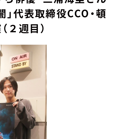
闇」代表取締役CCO・頓
（２週目）