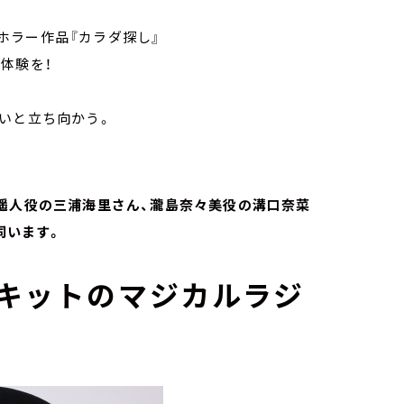
ホラー作品『カラダ探し』
入体験を！
呪いと立ち向かう。
遥人役の三浦海里さん、瀧島奈々美役の溝口奈菜
伺います。
キットのマジカルラジ