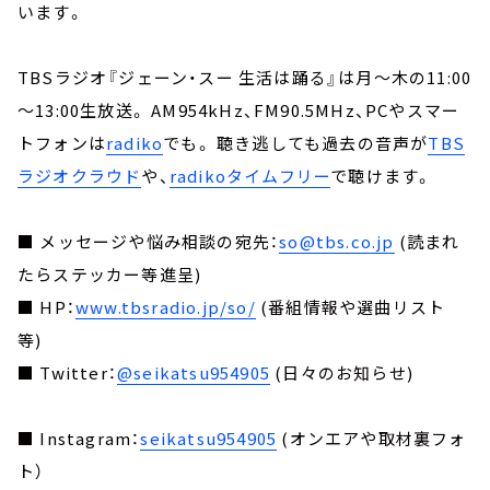
います。
TBSラジオ『ジェーン・スー 生活は踊る』は月～木の11:00
～13:00生放送。 AM954kHz、FM90.5MHz、PCやスマー
トフォンは
radiko
でも。 聴き逃しても過去の音声が
TBS
ラジオクラウド
や、
radikoタイムフリー
で聴けます。
■ メッセージや悩み相談の宛先：
so@tbs.co.jp
(読まれ
たらステッカー等進呈)
■ HP：
www.tbsradio.jp/so/
(番組情報や選曲リスト
等)
■ Twitter：
@seikatsu954905
(日々のお知らせ)
■ Instagram：
seikatsu954905
(オンエアや取材裏フォ
ト）