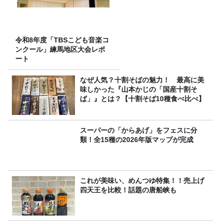
令和8年度「TBSこども音楽コ
ンクール」練馬地区大会レポ
ート
なぜ人気？十割そばの魅力！ 最高に美
味しかった『山本かじの「国産十割そ
ば」』とは？【十割そば10種食べ比べ】
スーパーの「からあげ」をフェスに分
類！全15種の2026年版マップが完成
これが美味い、めんつゆ特集！！売上げ
四天王を比較！話題の唐船峡も