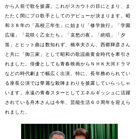
から人前で歌を披露。これがスカウトの目にとまり、ま
たたく間にプロ歌手としてのデビューが決まります。昭
和３８年の「高校三年生」に始まり「修学旅行」「学園
広場」「花咲く乙女たち」「哀愁の夜」「絶唱」「夕
笛」とヒット曲は数知れず、橋幸夫さん、西郷輝彦さん
と共に「御三家」として昭和の歌謡曲黄金時代を牽引さ
れました。俳優としても青春映画からＮＨＫ大河ドラマ
などの時代劇まで幅広く出演。特に、長年務められてい
る座長公演では華麗な殺陣まわりを披露していらっしゃ
います。永遠の青春スターとしてエネルギッシュに活躍
されている舟木さんは今年、芸能生活６０周年を迎えら
れました。