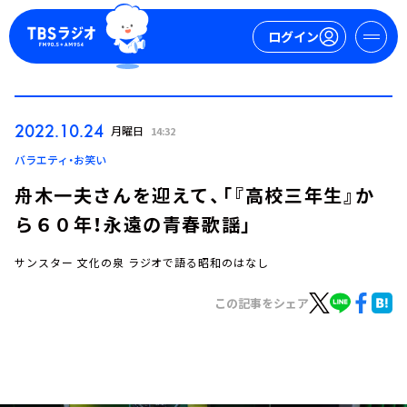
ログイン
マイページ
2022.10.24
月曜日
14:32
新規会員登録
ログイン
バラエティ・お笑い
舟木一夫さんを迎えて、「『高校三年生』か
ら６０年！永遠の青春歌謡」
サンスター 文化の泉 ラジオで語る昭和のはなし
この記事をシェア
今日の番組表
週間番組表
トピックス
TBS Podcast