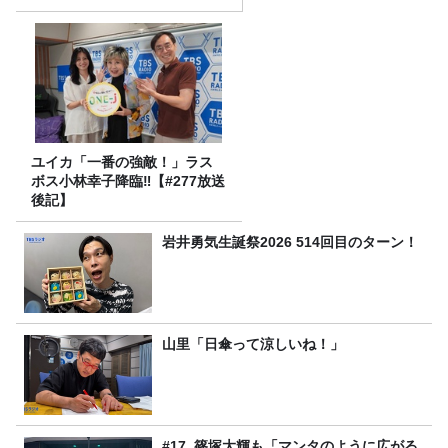
ユイカ「一番の強敵！」ラス
ボス小林幸子降臨‼【#277放送
後記】
岩井勇気生誕祭2026 514回目のターン！
山里「日傘って涼しいね！」
#17. 篠塚大輝も「マンタのように広がる