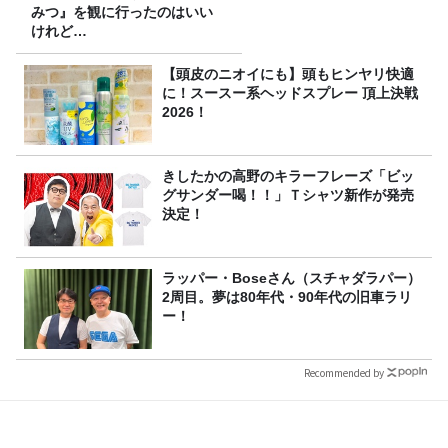
みつ』を観に行ったのはいい
けれど…
【頭皮のニオイにも】頭もヒンヤリ快適
に！スースー系ヘッドスプレー 頂上決戦
2026！
きしたかの高野のキラーフレーズ「ビッ
グサンダー喝！！」Ｔシャツ新作が発売
決定！
ラッパー・Boseさん（スチャダラパー）
2周目。夢は80年代・90年代の旧車ラリ
ー！
Recommended by