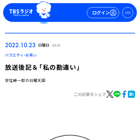
ログイン
マイページ
2022.10.23
日曜日
14:32
新規会員登録
ログイン
バラエティ・お笑い
放送後記＆「私の勘違い」
安住紳一郎の日曜天国
この記事をシェア
今日の番組表
週間番組表
トピックス
TBS Podcast