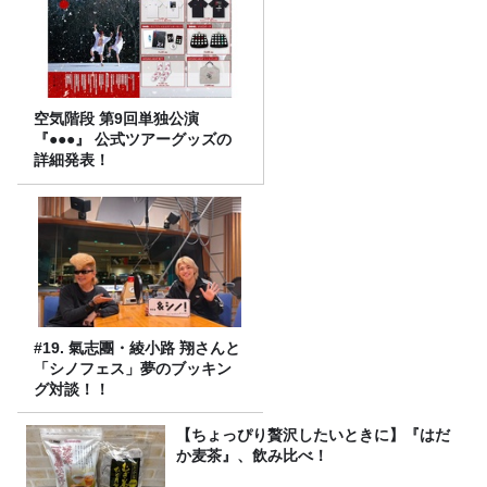
空気階段 第9回単独公演
『●●●』 公式ツアーグッズの
詳細発表！
#19. 氣志團・綾小路 翔さんと
「シノフェス」夢のブッキン
グ対談！！
【ちょっぴり贅沢したいときに】『はだ
か麦茶』、飲み比べ！