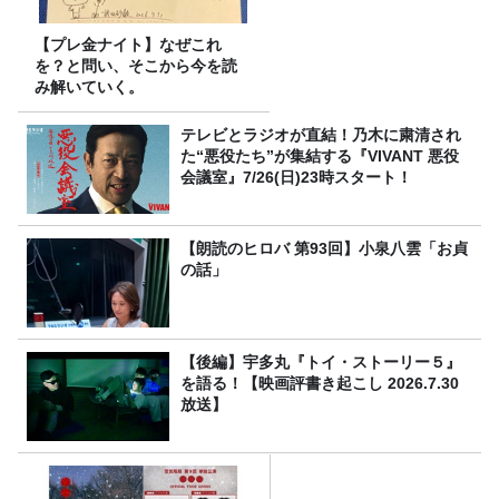
【プレ金ナイト】なぜこれ
を？と問い、そこから今を読
み解いていく。
テレビとラジオが直結！乃木に粛清され
た“悪役たち”が集結する『VIVANT 悪役
会議室』7/26(日)23時スタート！
【朗読のヒロバ 第93回】小泉八雲「お貞
の話」
【後編】宇多丸『トイ・ストーリー５』
を語る！【映画評書き起こし 2026.7.30
放送】