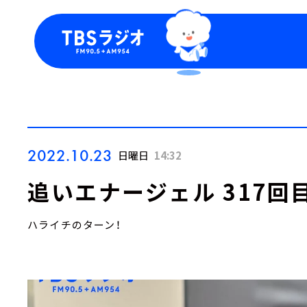
今日の番組表
トピッ
週間番組表
TBS
Podca
お知ら
2022.10.23
日曜日
14:32
追いエナージェル 317回
ハライチのターン！