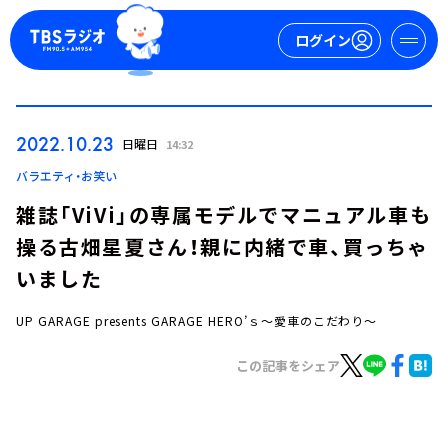
ログイン
マイページ
2022.10.23
日曜日
14:32
新規会員登録
ログイン
バラエティ・お笑い
雑誌「ViVi」の専属モデルでマニュアル車も
操る古畑星夏さん！親に内緒で車、買っちゃ
いました
UP GARAGE presents GARAGE HERO’ｓ～愛車のこだわり～
今日の番組表
この記事をシェア
週間番組表
トピックス
TBS Podcast