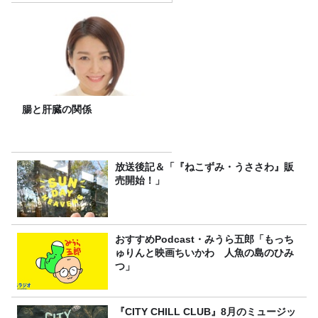
腸と肝臓の関係
放送後記＆「『ねこずみ・うささわ』販
売開始！」
おすすめPodcast・みうら五郎「もっち
ゅりんと映画ちいかわ 人魚の島のひみ
つ」
『CITY CHILL CLUB』8月のミュージッ