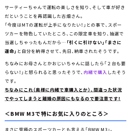
サーティーちゃんで運転の楽しさを知り、そして車が好き
だということを再認識した古畑さん。
「今度はMTの運転が上手になりたい！」との事で、スポー
ツカーを物色していたところ、この限定車を知り、抽選で
当選しちゃったもんだから…
「引くに引けない」「まさに
運命」
と自分を納得させて、先日、納車されたそうです。
ちなみにお母さんとかおじいちゃんに話したら「２台も要
らない！」と怒られると思ったそうで、
内緒で購入
したそう
です。
ちなみにこれ（奥様に内緒で車購入とか）、間違った状況
でやってしまうと離婚の原因にもなるので要注意です！
＜BMW M3で特にお気に入りのところ＞
まさに究極のスポーツカーとも言える「BMW M3」。