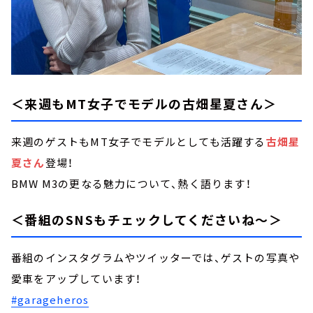
＜来週もMT女子でモデルの古畑星夏さん＞
来週のゲストもMT女子でモデルとしても活躍する
古畑星
夏さん
登場！
BMW M3の更なる魅力について、熱く語ります！
＜番組のSNSもチェックしてくださいね～＞
番組のインスタグラムやツイッターでは、ゲストの写真や
愛車をアップしています！
#garageheros