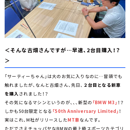
＜そんな古畑さんですが…早速、2台目購入！？
＞
「サーティーちゃん」は大のお気に入りなのに…冒頭でも
触れましたが、なんと古畑さん、先日、
２台目となる新車
を購入
されました！？
その気になるマシンというのが、、、新型の
「BMW M3」
！？
しかも50台限定となる
「50th Anniversary Limited」
！
実はこれ、M社がリリースした
MT車
なんです。
ただでさえチョッパヤなBMWの最上級スポーツカテゴリ