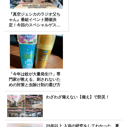
『真空ジェシカのラジオ父ち
ゃん』番組イベント開催決
定！今回のスペシャルゲスト
は、タカアンドトシ！
「今年は蚊が大量発生!?」専
門家が教える、刺されないた
めの対策と虫除け剤の選び方
わざわざ備えない【備え】で防災！
25年以上 入浴の研究をしてわかった、夏