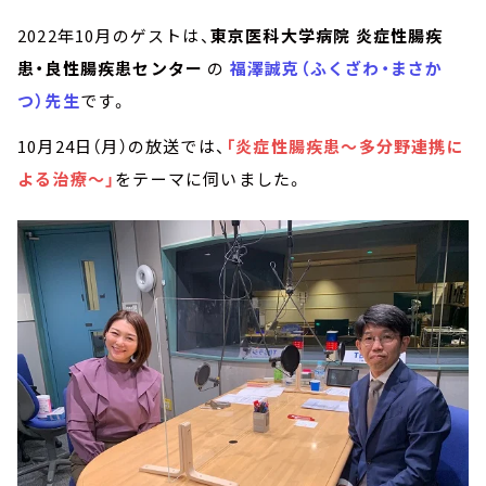
2022年10月のゲストは、
東京医科大学病院 炎症性腸疾
患・良性腸疾患センター
の
福澤誠克（ふくざわ・まさか
つ）先生
です。
10月24日（月）の放送では、
「炎症性腸疾患～多分野連携に
よる治療～」
をテーマに伺いました。