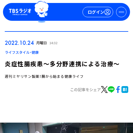
ログイン
マイページ
2022.10.24
月曜日
14:32
新規会員登録
ログイン
ライフスタイル・健康
炎症性腸疾患～多分野連携による治療～
週刊ミヤリサン製薬！腸から始まる健康ライフ
この記事をシェア
今日の番組表
週間番組表
トピックス
TBS Podcast