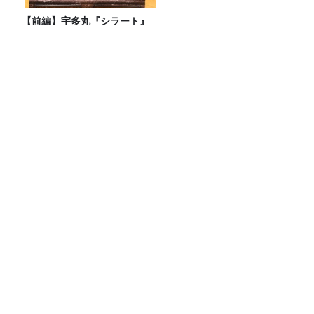
【前編】宇多丸『シラート』
を語る！【映画評書き起こし
2026.6.18 放送】
8月4日のカーボーイは生放送！ゲストは
「真空ジェシカ」！
わざわざ備えない【備え】で防災！
「CITY CHILL CLUB」8月7日（金）の
プレイリスト / サイン入りステッカープ
レゼント有り
Recommended by