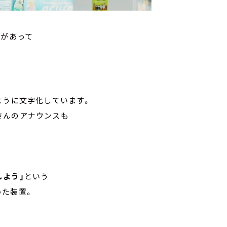
字があって
ように文字化しています。
さんのアナウンスも
しよう」
という
った装置。