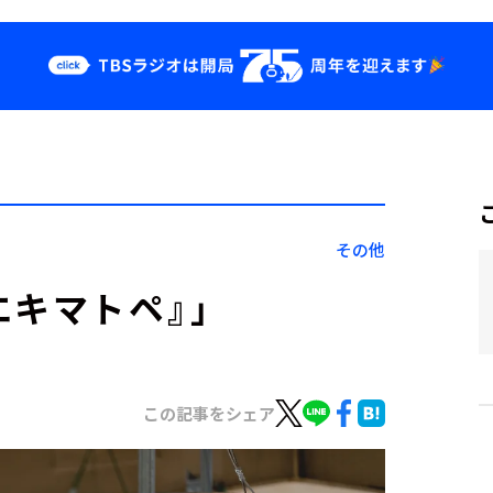
クス
イベント・グッ
ズ
st
YouTube
せ
会社情報
その他
エキマトペ』」
この記事をシェア