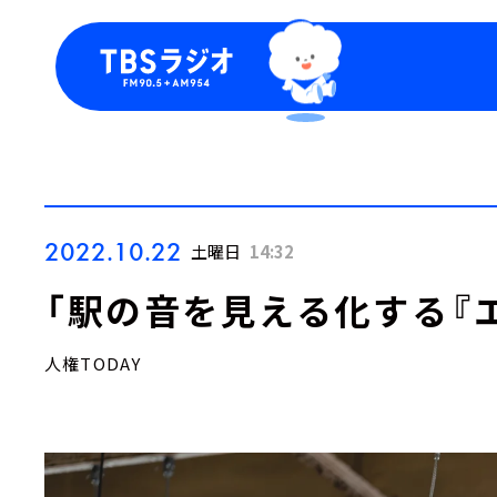
今日の番組表
トピッ
週間番組表
TBS
Podca
お知ら
2022.10.22
土曜日
14:32
「駅の音を見える化する『
人権TODAY