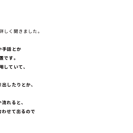
詳しく聞きました。
か手話とか
置です。
用していて、
ま出したりとか、
か流れると、
合わせて出るので