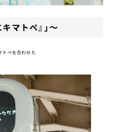
エキマトペ』」～
ノマトペを合わせた