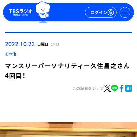
ログイン
マイページ
2022.10.23
日曜日
14:32
新規会員登録
ログイン
その他
マンスリーパーソナリティー久住昌之さん
4回目！
この記事をシェア
今日の番組表
週間番組表
トピックス
TBS Podcast