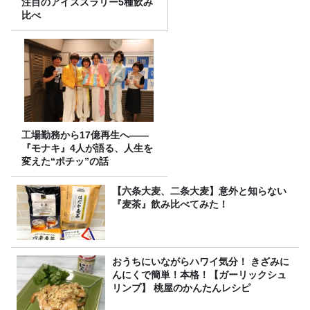
注目のアイススラリー5種飲み
比べ
工場勤務から17億再生へ——
『モナキ』4人が語る、人生を
変えた“ポチッ”の話
【六条大麦、二条大麦】意外と知らない
『麦茶』飲み比べてみた！
おうちにいながらハワイ気分！ きざみに
んにくで簡単！本格！【ガーリックシュ
リンプ】 桃屋のかんたんレシピ