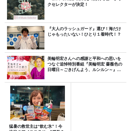
クセレクターが決定！
『大人のラッシュガード』選び！海だけ
じゃもったいない！ひとり１着時代！？
美輪明宏さんへの感謝と平和への思いを
つなぐ追悼特別番組『美輪明宏 薔薇色の
日曜日～ごきげんよう、ルンルン～』
8/9（日）16時放送
猛暑の救世主は“飲む氷”！今