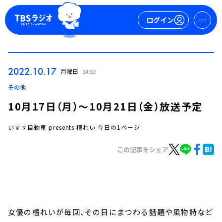
ログイン
マイページ
2022.10.17
月曜日
14:32
新規会員登録
ログイン
その他
10月17日（月）～10月21日（金）放送予定
いすゞ自動車 presents 檀れい 今日の1ページ
この記事をシェア
今日の番組表
週間番組表
トピックス
女優の檀れいが毎回、その日にまつわる話題や風物詩など
TBS Podcast