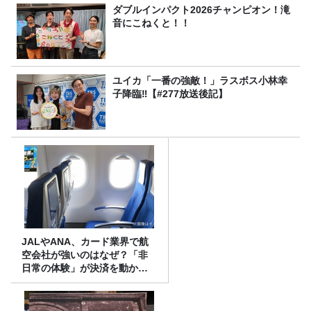
ダブルインパクト2026チャンピオン！滝
音にこねくと！！
ユイカ「一番の強敵！」ラスボス小林幸
子降臨‼【#277放送後記】
JALやANA、カード業界で航
空会社が強いのはなぜ？「非
日常の体験」が決済を動かす
理由