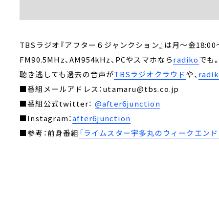
TBSラジオ『アフター６ジャンクション』は月～金18:00～
FM90.5MHz、AM954kHz、PCやスマホなら
radiko
でも
聴き逃しても過去の音声が
TBSラジオクラウド
や、
rad
■番組メールアドレス：utamaru@tbs.co.jp
■番組公式twitter：
@after6junction
■Instagram：
after6junction
■参考：前身番組
「ライムスター宇多丸のウィークエンド・