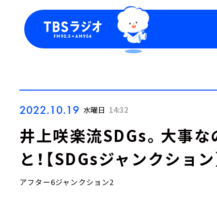
今日の番組表
トピッ
週間番組表
TBS
Podca
お知ら
2022.10.19
水曜日
14:32
井上咲楽流SDGs。大事
と！【SDGsジャンクション
アフター6ジャンクション2