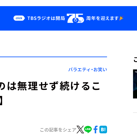
クス
イベント・グッ
ズ
st
YouTube
せ
会社情報
バラエティ・お笑い
なのは無理せず続けるこ
】
この記事をシェア