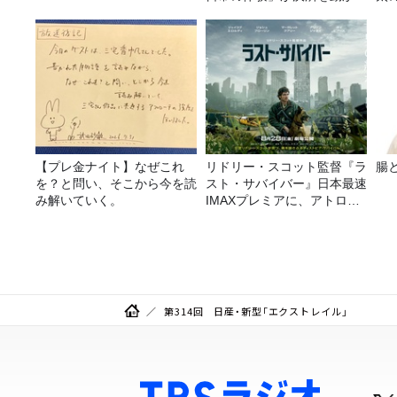
理由
【プレ金ナイト】なぜこれ
リドリー・スコット監督『ラ
腸
を？と問い、そこから今を読
スト・サバイバー』日本最速
み解いていく。
IMAXプレミアに、アトロク
リスナー60名をご招待！
第314回 日産・新型「エクストレイル」