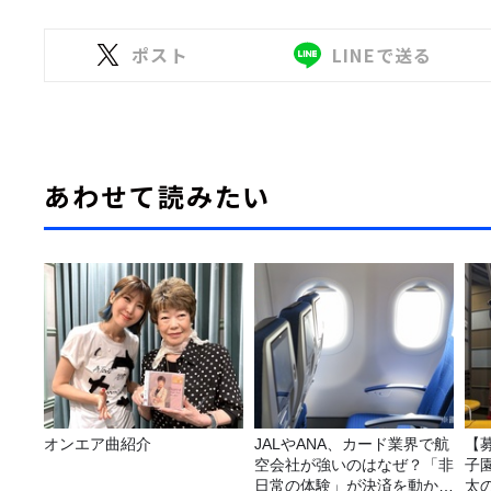
ポスト
LINEで送る
あわせて読みたい
オンエア曲紹介
JALやANA、カード業界で航
【
空会社が強いのはなぜ？「非
子園
日常の体験」が決済を動かす
太