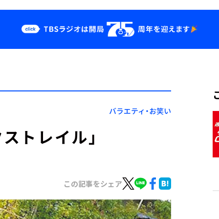
クス
イベント・グッ
ズ
st
YouTube
せ
会社情報
バラエティ・お笑い
クストレイル」
この記事をシェア