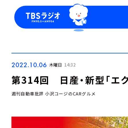
今日の番組表
トピッ
週間番組表
TBS
Podca
お知ら
2022.10.06
木曜日
14:32
第314回 日産・新型「エ
週刊自動車批評 小沢コージのCARグルメ