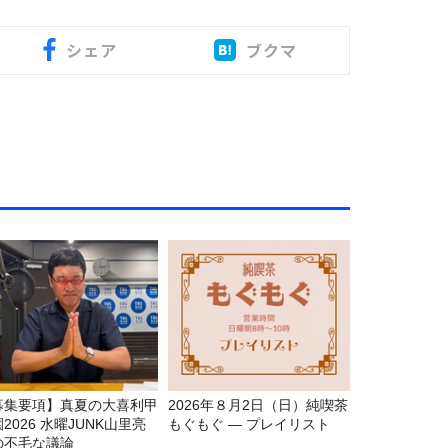
シェア
ブクマ
募集要項】真夏の大喜利甲
2026年８月2日（日）純喫茶
2026 水曜JUNK山里亮
もぐもぐ ― プレイリスト
の不毛な議論