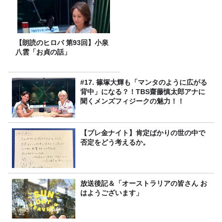
【朗読のヒロバ 第93回】小泉
八雲「お貞の話」
#17. 篠塚大輝も「マンタのように広がる
背中」になる？！TBS齋藤慎太郎アナに
聞くメンズフィジークの魅力！！
【プレ金ナイト】肯定ばかりの世の中で
否定をどう考えるか。
放送後記＆「オーストラリアの皆さん お
はようございます」