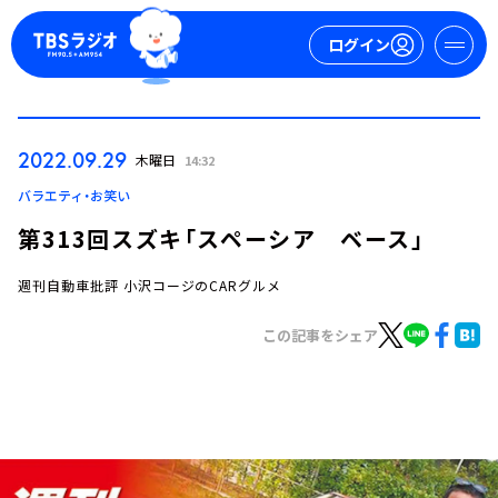
ログイン
マイページ
2022.09.29
木曜日
14:32
新規会員登録
ログイン
バラエティ・お笑い
第313回スズキ「スペーシア ベース」
週刊自動車批評 小沢コージのCARグルメ
この記事をシェア
今日の番組表
週間番組表
トピックス
TBS Podcast