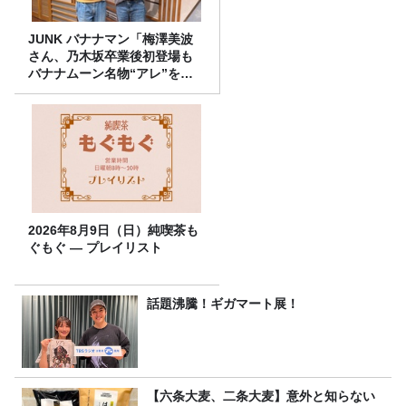
JUNK バナナマン「梅澤美波
さん、乃木坂卒業後初登場も
バナナムーン名物“アレ”を喰
らう」
2026年8月9日（日）純喫茶も
ぐもぐ ― プレイリスト
話題沸騰！ギガマート展！
【六条大麦、二条大麦】意外と知らない