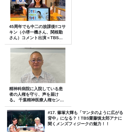
45周年でも中二の放課後‼コサ
キン（小堺一機さん、関根勤
さん）コメント出演＜TBSラ
ジオ番組審議会からのご報告
＞
精神科病院に入院している患
者の人権を守り、声を届け
る。 千葉精神医療人権センタ
ーの取り組み
#17. 篠塚大輝も「マンタのように広がる
背中」になる？！TBS齋藤慎太郎アナに
聞くメンズフィジークの魅力！！