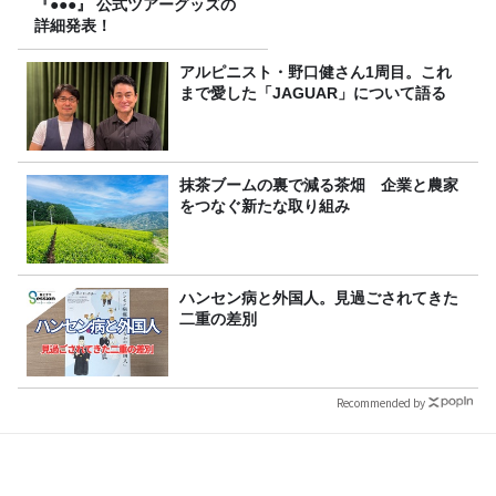
『●●●』 公式ツアーグッズの
詳細発表！
アルピニスト・野口健さん1周目。これ
まで愛した「JAGUAR」について語る
抹茶ブームの裏で減る茶畑 企業と農家
をつなぐ新たな取り組み
ハンセン病と外国人。見過ごされてきた
二重の差別
Recommended by