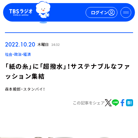
ログイン
マイページ
2022.10.20
木曜日
14:32
新規会員登録
ログイン
社会・政治・経済
「紙の糸」に「超撥水」！サステナブルなファ
ッション集結
森本毅郎・スタンバイ！
この記事をシェア
今日の番組表
週間番組表
トピックス
TBS Podcast