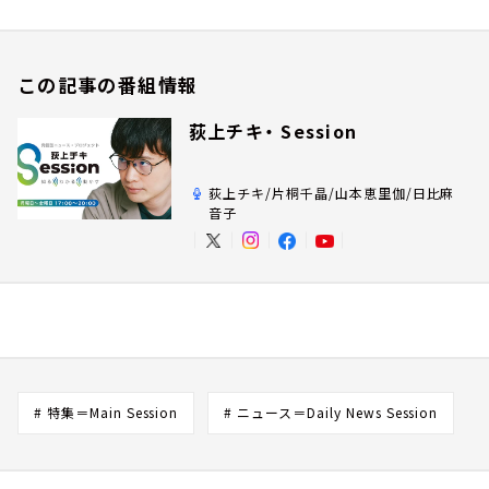
この記事の番組情報
荻上チキ・ Session
荻上チキ/片桐千晶/山本恵里伽/日比麻
音子
# 特集＝Main Session
# ニュース＝Daily News Session