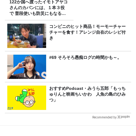
122か国へ渡ったイモトアヤコ
さんのカバンには、１本３役
で 普段使いも防災にもなる最
強の棒が入っていた！
コンビニのヒット商品！モーモーチャー
チャーを食す！アレンジ自在のレシピ付
き
#69 そろそろ愚痴ログの時間かも～。
おすすめPodcast・みうら五郎「もっち
ゅりんと映画ちいかわ 人魚の島のひみ
つ」
Recommended by