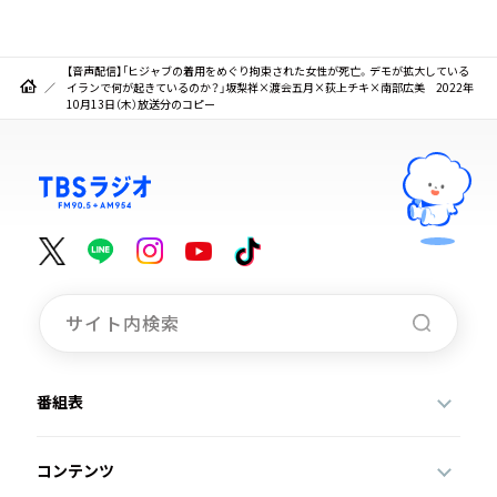
【音声配信】「ヒジャブの着用をめぐり拘束された女性が死亡。デモが拡大している
イランで何が起きているのか？」坂梨祥×渡会五月×荻上チキ×南部広美 2022年
10月13日（木）放送分のコピー
番組表
コンテンツ