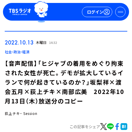
ログイン
マイページ
2022.10.13
木曜日
14:32
新規会員登録
ログイン
社会・政治・経済
【音声配信】「ヒジャブの着用をめぐり拘束
された女性が死亡。デモが拡大しているイ
ランで何が起きているのか？」坂梨祥×渡
会五月×荻上チキ×南部広美 2022年10
月13日（木）放送分のコピー
今日の番組表
週間番組表
荻上チキ・ Session
トピックス
この記事をシェア
TBS Podcast