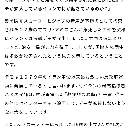
モが拡大しているイランで何が起きているのか？」
髪を隠すスカーフ＝ヒジャブの着用が不適切として拘束
された２２歳のマフサ・アミニさんが急死した事件を契機
にイランでは抗議デモが発生しました。共同通信により
ますと、治安当局がこれを弾圧しましたが、国際人権団体
は多数が殺害されたという見方を示しているということ
です。
デモは１９７９年のイラン革命以来最も激しい反政府運
動に発展しているとも言われますが、イランの最高指導者
ハメネイ師は、敵が画策した「散発的な暴動」と一蹴、弾圧
の他にはインターネット遮断して、デモが拡散しないよう
な対策をしています。
また、反スカーフデモに参加した16歳の少女2人が相次い