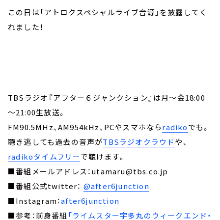
この日は「アトロクスペシャルライブ音源」を披露してく
れました！
TBSラジオ『アフター６ジャンクション』は月～金18:00
～21:00生放送。
FM90.5MHz、AM954kHz、PCやスマホなら
radiko
でも。
聴き逃しても過去の音声が
TBSラジオクラウド
や、
radikoタイムフリー
で聴けます。
■番組メールアドレス：utamaru@tbs.co.jp
■番組公式twitter：
@after6junction
■Instagram：
after6junction
■参考：前身番組
「ライムスター宇多丸のウィークエンド・