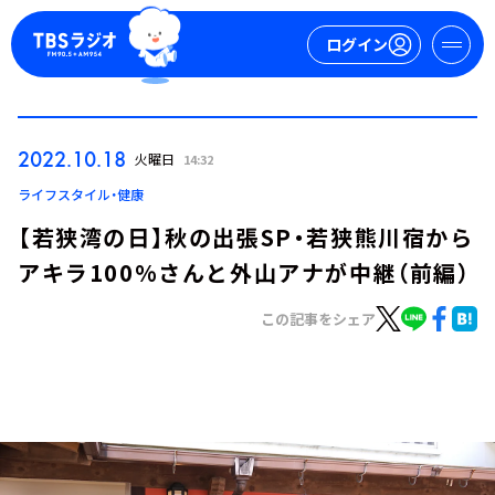
ログイン
マイページ
2022.10.18
火曜日
14:32
新規会員登録
ログイン
ライフスタイル・健康
【若狭湾の日】秋の出張SP・若狭熊川宿から
アキラ100%さんと外山アナが中継（前編）
この記事をシェア
今日の番組表
週間番組表
トピックス
TBS Podcast