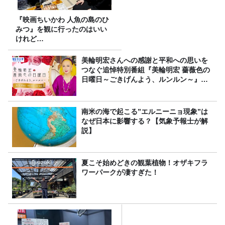
『映画ちいかわ 人魚の島のひ
みつ』を観に行ったのはいい
けれど…
美輪明宏さんへの感謝と平和への思いを
つなぐ追悼特別番組『美輪明宏 薔薇色の
日曜日～ごきげんよう、ルンルン～』
8/9（日）16時放送
南米の海で起こる”エルニーニョ現象”は
なぜ日本に影響する？【気象予報士が解
説】
夏こそ始めどきの観葉植物！オザキフラ
ワーパークが凄すぎた！