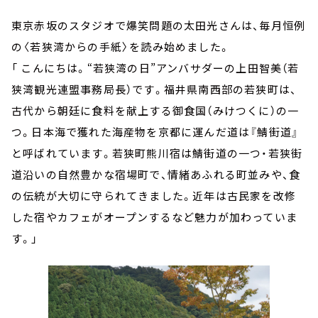
東京赤坂のスタジオで爆笑問題の太田光さんは、毎月恒例
の〈若狭湾からの手紙〉を読み始めました。
「 こんにちは。“若狭湾の日”アンバサダーの上田智美（若
狭湾観光連盟事務局長）です。福井県南西部の若狭町は、
古代から朝廷に食料を献上する御食国（みけつくに）の一
つ。日本海で獲れた海産物を京都に運んだ道は『鯖街道』
と呼ばれています。若狭町熊川宿は鯖街道の一つ・若狭街
道沿いの自然豊かな宿場町で、情緒あふれる町並みや、食
の伝統が大切に守られてきました。近年は古民家を改修
した宿やカフェがオープンするなど魅力が加わっていま
す。」