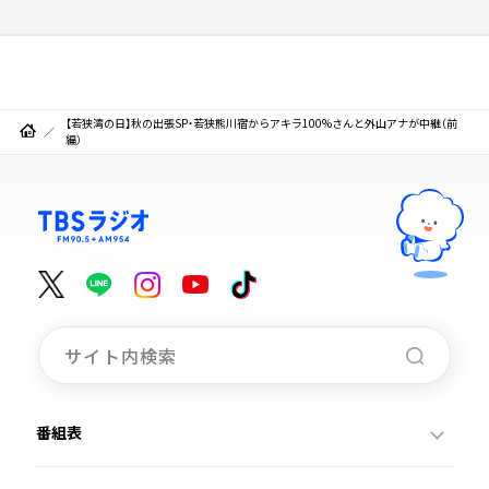
【若狭湾の日】秋の出張SP・若狭熊川宿からアキラ100%さんと外山アナが中継（前
編）
番組表