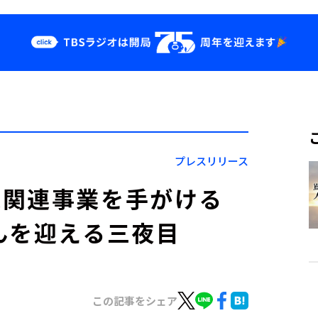
クス
イベント・グッ
ズ
st
YouTube
せ
会社情報
プレスリリース
道関連事業を手がける
んを迎える三夜目
この記事をシェア