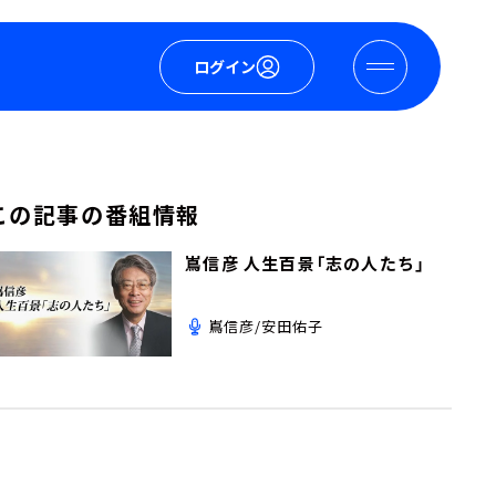
ログイン
この記事の番組情報
嶌信彦 人生百景「志の人たち」
嶌信彦/安田佑子