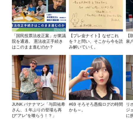
「国民投票法改正案」が衆議
【プレ金ナイト】なぜこれ
【
院を通過。 憲法改正手続き
を？と問い、そこから今を読
泉
はこのまま進むのか？
み解いていく。
JUNK バナナマン「与田祐希
#69 そろそろ愚痴ログの時間
リ
さん、１年ぶりの登場も再
かも～。
ジ
び“アレ”を喰らう！？」
に挑