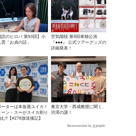
朗読のヒロバ 第93回】小
空気階段 第9回単独公演
八雲「お貞の話」
『●●●』 公式ツアーグッズの
詳細発表！
ポーターは本仮屋ユイカ！
東京大学・西成教授に聞く、
ェーン・スーがスイカ割り
渋滞の謎！
む‼【#278放送後記】
Recommended by