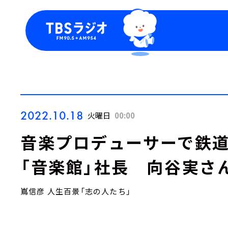
今日の番組表
トピッ
週間番組表
TBS
Podca
お知ら
2022.10.18
火曜日
00:00
音楽プロデューサーで鉄
「音楽館」社長 向谷実さ
嶌信彦 人生百景「志の人たち」