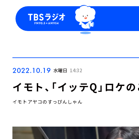
今日の番組表
トピッ
週間番組表
TBS
Podca
お知ら
2022.10.19
水曜日
14:32
イモト、「イッテQ」ロケ
イモトアヤコのすっぴんしゃん