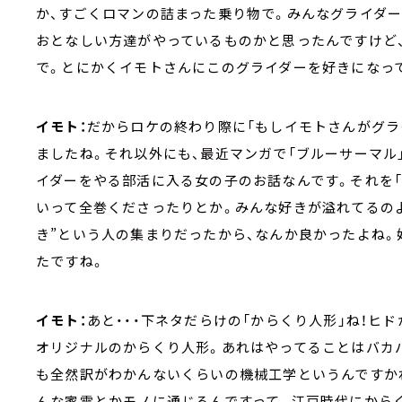
か、すごくロマンの詰まった乗り物で。みんなグライダ
おとなしい方達がやっているものかと思ったんですけど
で。とにかくイモトさんにこのグライダーを好きになっ
イモト：
だからロケの終わり際に「もしイモトさんがグラ
ましたね。それ以外にも、最近マンガで「ブルーサーマル
イダーをやる部活に入る女の子のお話なんです。それを「
いって全巻くださったりとか。みんな好きが溢れてるのよ
き”という人の集まりだったから、なんか良かったよね
たですね。
イモト：
あと・・・下ネタだらけの「からくり人形」ね！ヒ
オリジナルのからくり人形。あれはやってることはバカ
も全然訳がわかんないくらいの機械工学というんですか
んな家電とかモノに通じるんですって。江戸時代にから