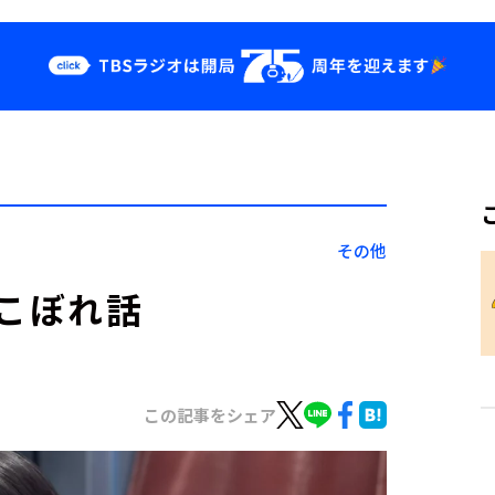
クス
イベント・グッ
ズ
st
YouTube
せ
会社情報
その他
のこぼれ話
この記事をシェア