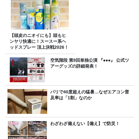
【頭皮のニオイにも】頭もヒ
ンヤリ快適に！スースー系ヘ
ッドスプレー 頂上決戦2026！
空気階段 第9回単独公演 『●●●』 公式ツ
アーグッズの詳細発表！
パリで40度超えの猛暑…なぜエアコン普
及率は「1割」なのか
わざわざ備えない【備え】で防災！