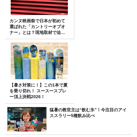
カンヌ映画祭で日本が初めて
選ばれた「カントリーオブオ
ナー」とは？現地取材で迫る
選出の意味
【暑さ対策に！】この1本で夏
を乗り切れ！ スースースプレ
ー頂上決戦2026！
猛暑の救世主は“飲む氷”！今注目のアイ
ススラリー5種飲み比べ