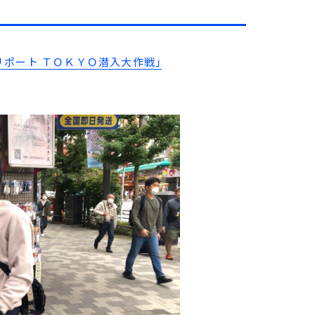
リポート ＴＯＫＹＯ潜入大作戦」