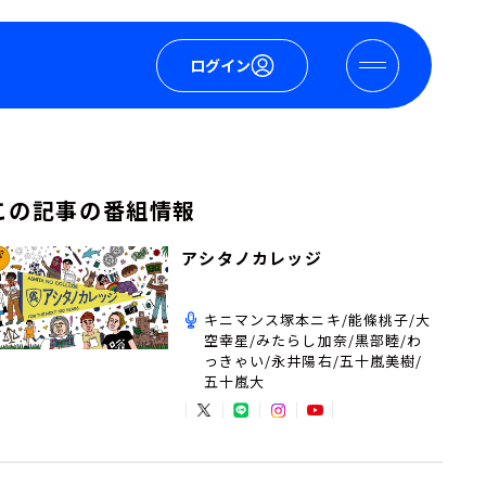
ログイン
この記事の番組情報
アシタノカレッジ
キニマンス塚本ニキ/能條桃子/大
空幸星/みたらし加奈/黒部睦/わ
っきゃい/永井陽右/五十嵐美樹/
五十嵐大