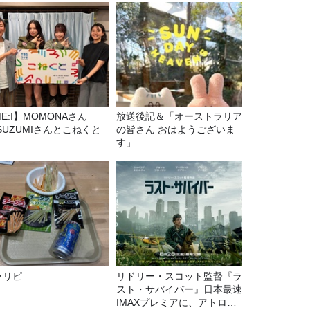
E:I】MOMONAさん
放送後記＆「オーストラリア
SUZUMIさんとこねくと
の皆さん おはようございま
す」
ャリピ
リドリー・スコット監督『ラ
スト・サバイバー』日本最速
IMAXプレミアに、アトロク