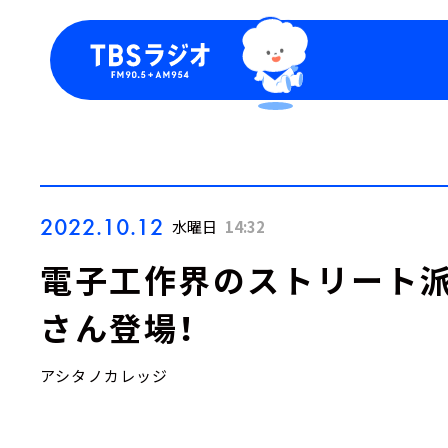
今日の番組表
トピッ
週間番組表
TBS
Podca
お知ら
2022.10.12
水曜日
14:32
電子工作界のストリート派
さん登場！
アシタノカレッジ