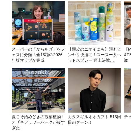
スーパーの「からあげ」をフ
【頭皮のニオイにも】頭もヒ
【M
ェスに分類！全15種の2026
ンヤリ快適に！スースー系ヘ
&T
年版マップが完成
ッドスプレー 頂上決戦
🌺
2026！
夏こそ始めどきの観葉植物！
カタスギルオオカブト 513回
チ
オザキフラワーパークが凄す
目のターン！
ぎた！