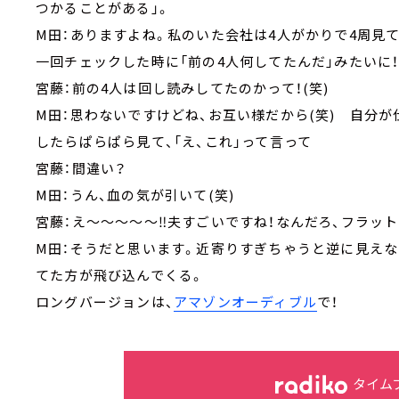
つかることがある」。
M田：ありますよね。私のいた会社は4人がかりで4周見
一回チェックした時に「前の4人何してたんだ」みたいに
宮藤：前の4人は回し読みしてたのかって！(笑)
M田：思わないですけどね、お互い様だから(笑) 自分
したらぱらぱら見て、「え、これ」って言って
宮藤：間違い？
M田：うん、血の気が引いて(笑)
宮藤：え～～～～～‼夫すごいですね！なんだろ、フラッ
M田：そうだと思います。近寄りすぎちゃうと逆に見え
てた方が飛び込んでくる。
ロングバージョンは、
アマゾンオーディブル
で！
タイム