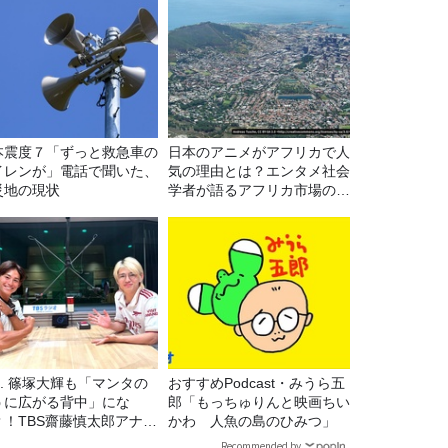
本震度７「ずっと救急車の
日本のアニメがアフリカで人
イレンが」電話で聞いた、
気の理由とは？エンタメ社会
災地の現状
学者が語るアフリカ市場のリ
アル
7. 篠塚大輝も「マンタの
おすすめPodcast・みうら五
うに広がる背中」にな
郎「もっちゅりんと映画ちい
？！TBS齋藤慎太郎アナに
かわ 人魚の島のひみつ」
くメンズフィジークの魅
Recommended by