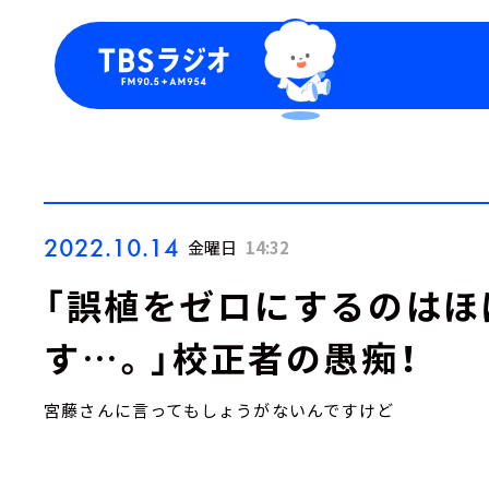
今日の番組表
トピッ
週間番組表
TBS
Podca
お知ら
2022.10.14
金曜日
14:32
「誤植をゼロにするのはほ
す…。」校正者の愚痴！
宮藤さんに言ってもしょうがないんですけど