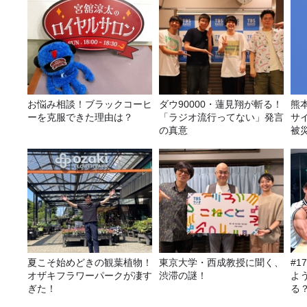
お悩み相談！ブラックコーヒ
ダウ90000・蓮見翔が斬る！
熊
ーを克服できた理由は？
「ラジオ流行ってない」発言
サ
の真意
被
夏こそ始めどきの観葉植物！
東京大学・西成教授に聞く、
#1
オザキフラワーパークが凄す
渋滞の謎！
よ
ぎた！
る
聞