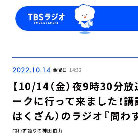
今日の番組表
トピッ
週間番組表
TBS
Podca
お知ら
2022.10.14
金曜日
14:32
【10/14（金）夜9時30
ークに行って来ました！講
はくざん）のラジオ『問わ
問わず語りの神田伯山