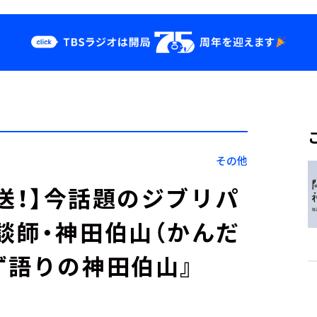
クス
イベント・グッ
ズ
st
YouTube
せ
会社情報
その他
分放送！】今話題のジブリパ
談師・神田伯山（かんだ
ず語りの神田伯山』