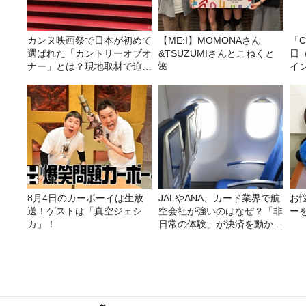
カンヌ映画祭で日本が初めて
【ME:I】MOMONAさん
「C
選ばれた「カントリーオブオ
&TSUZUMIさんとこねくと
日
ナー」とは？現地取材で迫る
🌺
イ
選出の意味
ト
8月4日のカーボーイは生放
JALやANA、カード業界で航
お
送！ゲストは「真空ジェシ
空会社が強いのはなぜ？「非
ー
カ」！
日常の体験」が決済を動かす
理由