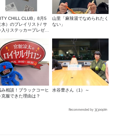
ITY CHILL CLUB」8月5
山里「麻辣湯でなめられたく
（水）のプレイリスト/ サ
ない」
ン入りステッカープレゼン
有り
悩み相談！ブラックコーヒ
水谷豊さん（1）～
を克服できた理由は？
Recommended by