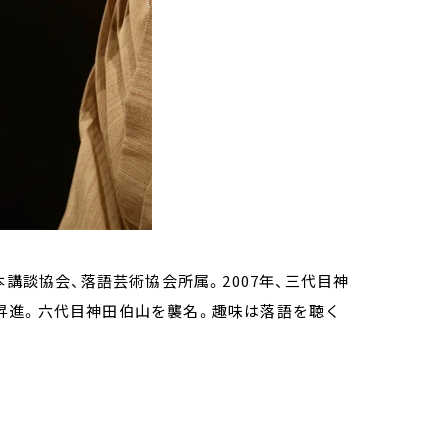
講談協会、落語芸術協会所属。2007年、三代目神
打に昇進。六代目神田伯山を襲名。趣味は落語を聴く