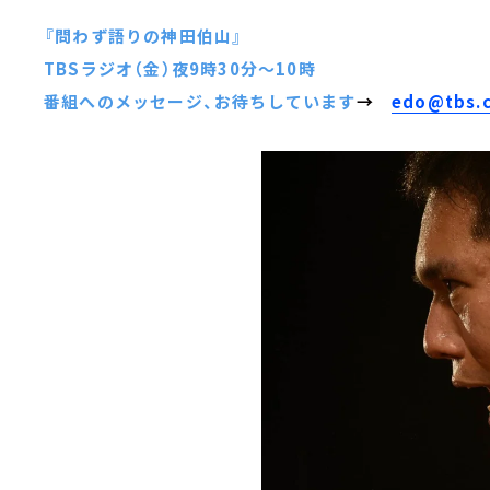
『問わず語りの神田伯山』
TBSラジオ（金）夜9時30分～10時
番組へのメッセージ、お待ちしています
→
edo@tbs.c