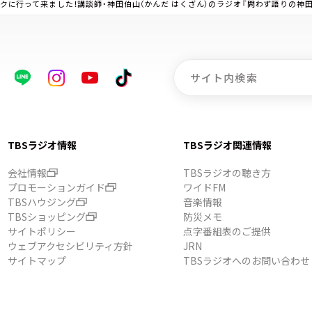
リパークに行って来ました！講談師・神田伯山（かんだ はくざん）のラジオ『問わず語りの神
TBSラジオ情報
TBSラジオ関連情報
会社情報
TBSラジオの聴き方
プロモーションガイド
ワイドFM
TBSハウジング
音楽情報
TBSショッピング
防災メモ
サイトポリシー
点字番組表のご提供
ウェブアクセシビリティ方針
JRN
サイトマップ
TBSラジオへのお問い合わせ