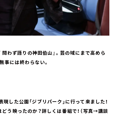
『 問わず語りの神田伯山』。芸の域にまで高めら
回無事には終わらない。
表現した公園「ジブリパーク」に行って来ました！
はどう映ったのか？詳しくは番組で！（写真→講談