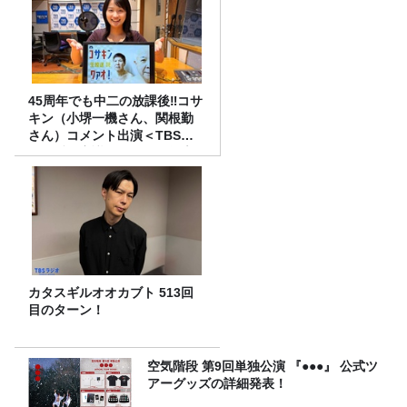
45周年でも中二の放課後‼コサ
キン（小堺一機さん、関根勤
さん）コメント出演＜TBSラ
ジオ番組審議会からのご報告
＞
カタスギルオオカブト 513回
目のターン！
空気階段 第9回単独公演 『●●●』 公式ツ
アーグッズの詳細発表！