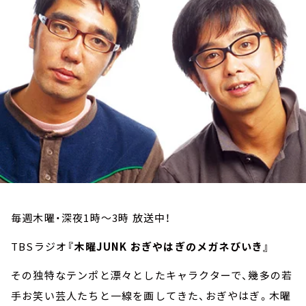
お知らせ
イベント・グッズ
YouTube
会社情報
毎週木曜・深夜1時～3時 放送中！
TBSラジオ
『木曜JUNK おぎやはぎのメガネびいき』
その独特なテンポと漂々としたキャラクターで、幾多の若
手お笑い芸人たちと一線を画してきた、おぎやはぎ。木曜