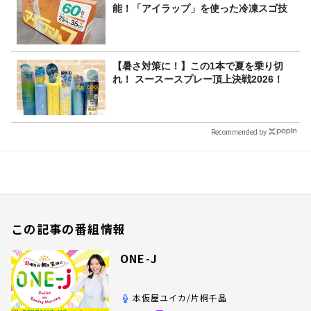
能！「アイラップ」を使った冷凍スゴ技
【暑さ対策に！】この1本で夏を乗り切
れ！ スースースプレー頂上決戦2026！
Recommended by
この記事の番組情報
ONE-J
本仮屋ユイカ/片桐千晶