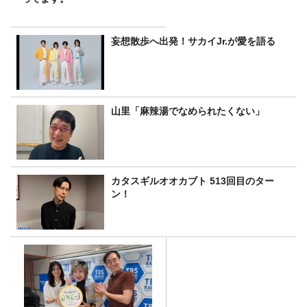
妄想散歩へ出発！サカイJr.が愛を語る
山里「麻辣湯でなめられたくない」
カタスギルオオカブト 513回目のター
ン！