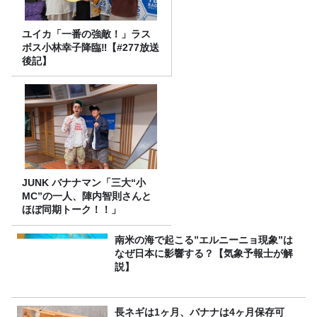
ユイカ「一番の強敵！」ラス
ボス小林幸子降臨‼【#277放送
後記】
JUNK バナナマン「三大“小
MC”の一人、陣内智則さんと
ほぼ同期トーク！！」
南米の海で起こる”エルニーニョ現象”は
なぜ日本に影響する？【気象予報士が解
説】
長ネギは1ヶ月、バナナは4ヶ月保存可