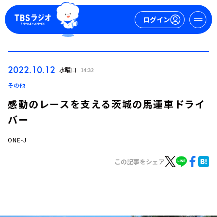
ログイン
マイページ
2022.10.12
水曜日
14:32
新規会員登録
ログイン
その他
感動のレースを支える茨城の馬運車ドライ
バー
ONE-J
この記事をシェア
今日の番組表
週間番組表
トピックス
TBS Podcast