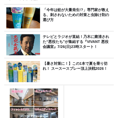
「今年は蚊が大量発生!?」専門家が教え
る、刺されないための対策と虫除け剤の
選び方
テレビとラジオが直結！乃木に粛清され
た“悪役たち”が集結する『VIVANT 悪役
会議室』7/26(日)23時スタート！
【暑さ対策に！】この1本で夏を乗り切
れ！ スースースプレー頂上決戦2026！