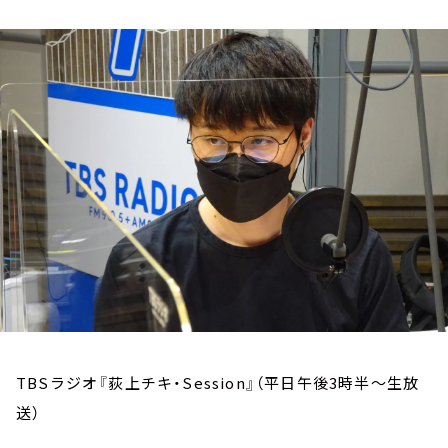
お知らせ
イベント・グッズ
YouTube
会社情報
TBSラジオ『荻上チキ・Session』（平日午後3時半～生放
送）